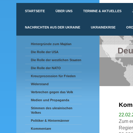
STARTSEITE
ÜBER UNS
TERMINE & AKTUELLES
NACHRICHTEN AUS DER UKRAINE
UKRAINEKRISE
ORD
Hintergründe zum Majdan
Deu
Die Rolle der USA
Die Rolle der westlichen Staaten
Die Rolle der NATO
Kreuzprozession für Frieden
Widerstand
Verbrechen gegen das Volk
Medien und Propaganda
Komm
Stimmen des ukrainischen
Volkes
22.02.
Zum er
Politiker & Hintermänner
Regier
Kommentare