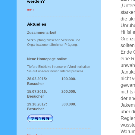
werden?
„Unter
mehr
stärke
die uk
Aktuelles
Unruhe
Hilfsl
Zusammenarbeit
Grenze
Verknüpfung zwischen Vereinen und
sollte
Organisationen ähnlicher Prägung.
Ende O
eine R
Neue Homepage online
unwahr
Tiefere Einblicke in unseren Verein erhalten
Januko
Sie auf unserer neuen Internetpräsenz.
nicht 
28.03.2015: 100.000.
Besucher
gewarn
nichts
15.07.2016: 200.000.
Besucher
der eh
19.10.2017: 300.000.
Jakeme
Besucher
über d
Regier
wusste
Warum 