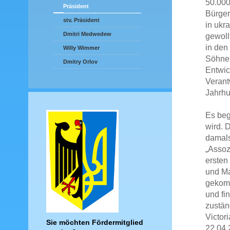
50.000
Präsident
Bürger
stv. Präsident
in ukr
Dmitri Medwedew
gewoll
in den
Willy Wimmer
Söhne 
Dmitry Orlov
Entwic
Verant
Jahrhu
Es beg
wird. 
damals
„Assoz
ersten
und Ma
gekomm
und fi
zustän
Victor
Sie möchten Fördermitglied
22.04.