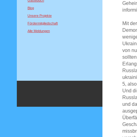
Gästebuch
Geheim
Blog
informi
Unsere Projekte
Mit de
Fördermitgliedschaft
Demons
Alle Meldungen
wenige
Ukrain
von nu
sollte
Erlang
Russla
ukrain
5, als
Und di
Russla
und da
ausgep
Überfä
Geschä
missbr