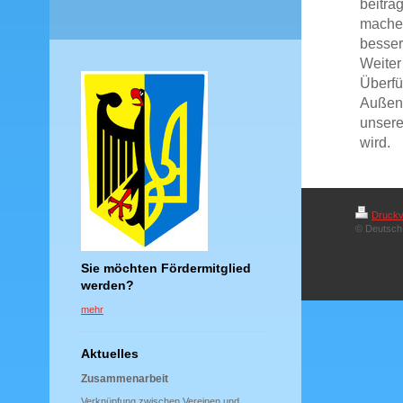
beitra
machen
besser
Weiter
Überfü
Außenw
unsere
wird.
Druckv
© Deutsch 
Sie möchten Fördermitglied
werden?
mehr
Aktuelles
Zusammenarbeit
Verknüpfung zwischen Vereinen und