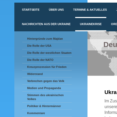
STARTSEITE
ÜBER UNS
TERMINE & AKTUELLES
NACHRICHTEN AUS DER UKRAINE
UKRAINEKRISE
ORD
Hintergründe zum Majdan
Deu
Die Rolle der USA
Die Rolle der westlichen Staaten
Die Rolle der NATO
Kreuzprozession für Frieden
Widerstand
Verbrechen gegen das Volk
Medien und Propaganda
Ukra
Stimmen des ukrainischen
Volkes
Im Zus
unsere
Politiker & Hintermänner
Inform
Kommentare