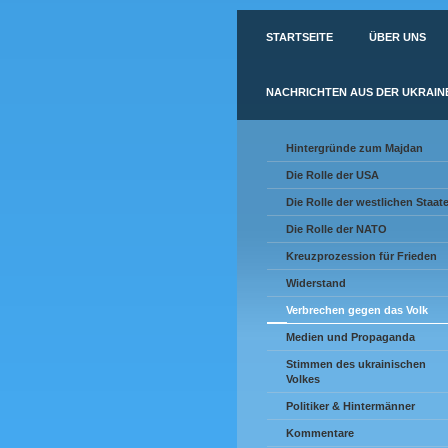
STARTSEITE
ÜBER UNS
NACHRICHTEN AUS DER UKRAIN
Hintergründe zum Majdan
Die Rolle der USA
Die Rolle der westlichen Staat
Die Rolle der NATO
Kreuzprozession für Frieden
Widerstand
Verbrechen gegen das Volk
Medien und Propaganda
Stimmen des ukrainischen
Volkes
Politiker & Hintermänner
Kommentare