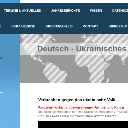
TERMINE & AKTUELLES
JAHRESBERICHTE
WISSEN
DATENSC
E
UKRAINEKRISE
ORDENSKANZLEI
KONTAKT
IMPRESSUM
Deutsch - Ukrainisches
en
Verbrechen gegen das ukrainische Volk
Poroschenko kämpft bewusst gegen Rentner und Kinder
und sieht die Menschen der Ostukraine als Menschen 2. Klasse:"
Und so etwas sollen die "westlichen Werte" sein?!?