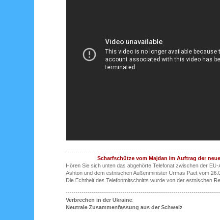
------------------------------------------------------------------------------
Scharfschütze vom Majdan im Auftrag der neu
Hören Sie sich unten das abgehörte Telefonat zwischen der EU
Ashton und dem estnischen Außenminister Urmas Paet vom 26.0
Die Echtheit des Telefonmitschnitts wurde von der estnischen Re
------------------------------------------------------------------------------
Verbrechen in der Ukraine
:
Neutrale Zusammenfassung aus der Schweiz