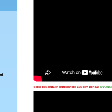
ed
Bilder des brutalen Bürgerkriegs aus dem Donbas
(01/2015)