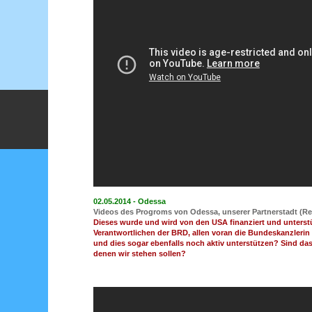
02.05.2014 - Odessa
Videos des Progroms von Odessa, unserer Partnerstadt (R
Dieses wurde und wird von den USA finanziert und unterst
Verantwortlichen der BRD, allen voran die Bundeskanzleri
und dies sogar ebenfalls noch aktiv unterstützen? Sind das
denen wir stehen sollen?