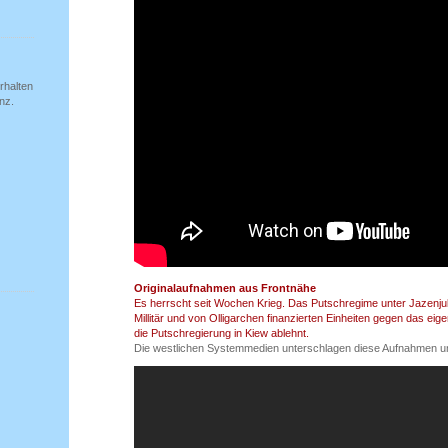
rhalten
nz.
Originalaufnahmen aus Frontnähe
Es herrscht seit Wochen Krieg. Das Putschregime unter Jazenj
Millitär und von Olligarchen finanzierten Einheiten gegen das ei
die Putschregierung in Kiew ablehnt.
Die westlichen Systemmedien unterschlagen diese Aufnahmen u