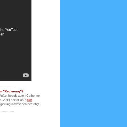
-------------
en "Regierung"?
-Außenbeauftragten Catherine
2.2014 selber an!!!
hier
gierung inzwischen bestätigt.
-------------