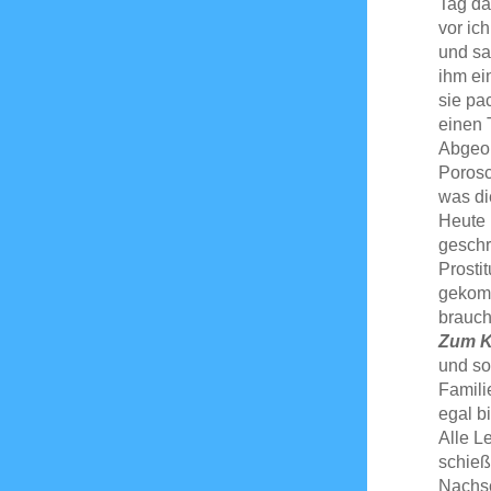
Tag da
vor ic
und sa
ihm ei
sie pa
einen 
Abgeo
Porosc
was di
Heute 
geschr
Prosti
gekomm
brauch
Zum K
und sol
Famili
egal b
Alle Le
schieß
Nachsc