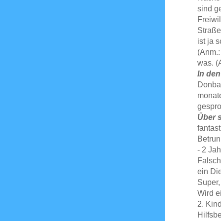
sind g
Freiwi
Straße
ist ja
(Anm.:
was. (
In den
Donbas
monate
gespro
Über 
fantas
Betrun
- 2 Jah
Falsch
ein Di
Super,
Wird e
2. Kin
Hilfsb