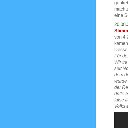
geblie
machte
eine S
20.08.
Stimm
von 4.
kamen 
Desser
Für de
Wir tr
seit N
dem di
wurde 
der Re
dritte
false 
Volks