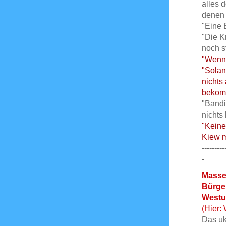
alles 
denen 
"Eine 
"Die K
noch s
"Wenn 
"Solan
nichts
bekom
"Bandi
nichts 
"Keine
Kiew m
---------
-
Masse
Bürger
Westu
(Hier:
Das ukr