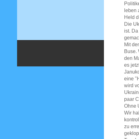
Politi
leben 
Held d
Die Uk
ist. D
gemach
Mit de
Buse. 
den Ma
es jet
Januko
eine "
wird v
Ukrain
paar C
Ohne U
Wir ha
kontro
zu err
geklop