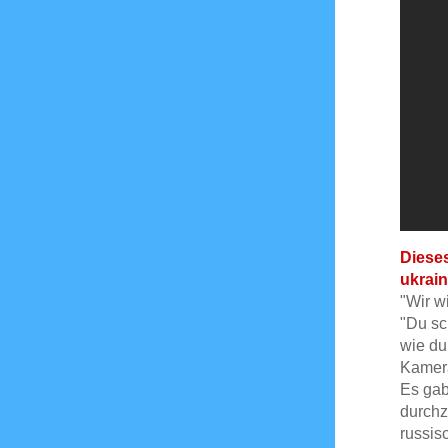
Dieses
ukrain
"Wir w
"Du sc
wie du
Kamera
Es gab
durchz
russis