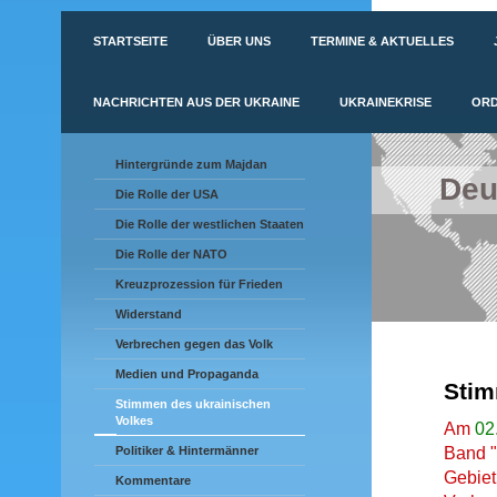
STARTSEITE
ÜBER UNS
TERMINE & AKTUELLES
NACHRICHTEN AUS DER UKRAINE
UKRAINEKRISE
ORD
Hintergründe zum Majdan
Deu
Die Rolle der USA
Die Rolle der westlichen Staaten
Die Rolle der NATO
Kreuzprozession für Frieden
Widerstand
Verbrechen gegen das Volk
Medien und Propaganda
Stim
Stimmen des ukrainischen
Volkes
Am
02
Band "
Politiker & Hintermänner
Gebiet
Kommentare