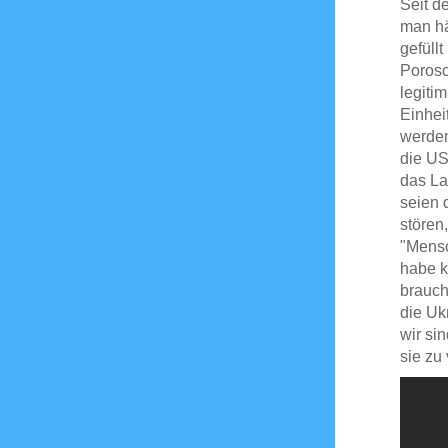
Seit d
man hä
gefüll
Porosc
legiti
Einhei
werden
die US
das La
seien 
stören
"Mensc
habe k
brauche
die Uk
wir si
sie zu