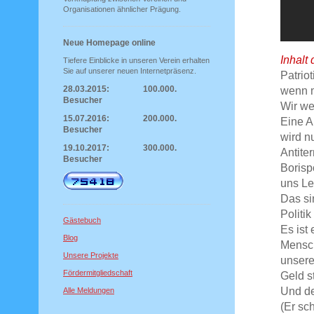
Organisationen ähnlicher Prägung.
Neue Homepage online
Inhalt
Tiefere Einblicke in unseren Verein erhalten
Sie auf unserer neuen Internetpräsenz.
Patrio
28.03.2015: 100.000.
wenn m
Besucher
Wir we
15.07.2016: 200.000.
Eine A
Besucher
wird n
19.10.2017: 300.000.
Antite
Besucher
Borisp
uns Le
Das si
Politi
Gästebuch
Es ist 
Blog
Mensch
Unsere Projekte
unsere
Fördermitgliedschaft
Geld s
Und de
Alle Meldungen
(Er sc