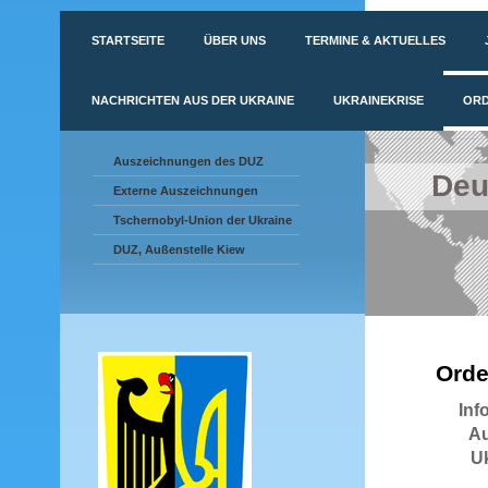
STARTSEITE
ÜBER UNS
TERMINE & AKTUELLES
NACHRICHTEN AUS DER UKRAINE
UKRAINEKRISE
ORD
Auszeichnungen des DUZ
Deu
Externe Auszeichnungen
Tschernobyl-Union der Ukraine
DUZ, Außenstelle Kiew
Orde
Inf
Au
Uk