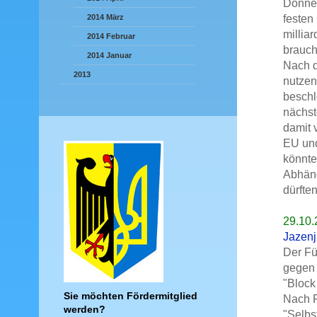
Donner
festen
2014 März
millia
2014 Februar
brauch
2014 Januar
Nach d
2013
nutzen
beschl
nächst
damit 
EU und
könnten
Abhäng
dürften
29.10.
Jazenj
Der Fü
gegen 
"Block
Sie möchten Fördermitglied
Nach R
werden?
"Selbs