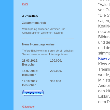
"Vater
mehr
von Ol
"Die S
Aktuelles
sagen,
Zusammenarbeit
Koalit
Verknüpfung zwischen Vereinen und
notwen
Organisationen ähnlicher Prägung.
Bildun
und de
Neue Homepage online
und de
Tiefere Einblicke in unseren Verein erhalten
stimmt
Sie auf unserer neuen Internetpräsenz.
Kiew z
28.03.2015: 100.000.
Kiew z
Besucher
Trennl
15.07.2016: 200.000.
wurde,
Besucher
Minist
19.10.2017: 300.000.
Andrei
Besucher
den kä
Erklär
dem Do
Gästebuch