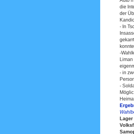
Auto m
die In
der Üb
Kandid
- In Ts
Insass
gekarr
konnte
-Wahlk
Liman 
eigenm
- in z
Person
- Sold
Möglic
Heimat
Ergeb
Wahlbe
Lager
Volksf
Samop