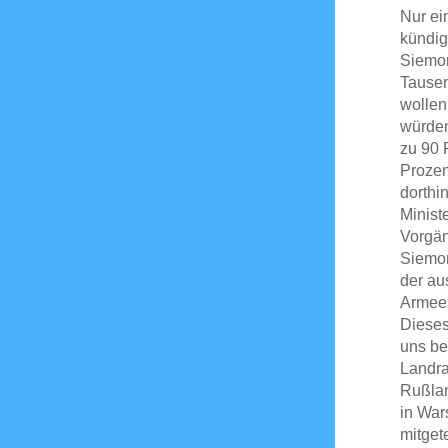
Nur ei
kündig
Siemon
Tausen
wollen
würden
zu 90 
Prozen
dorthi
Minist
Vorgän
Siemon
der au
Armee 
Dieses
uns be
Landra
Rußlan
in War
mitget