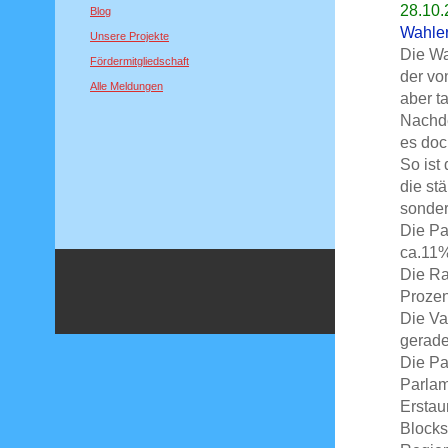
28.10.
Blog
Wahle
Unsere Projekte
Die Wa
Fördermitgliedschaft
der vo
Alle Meldungen
aber t
Nachde
es doc
So ist
die stä
sonder
Die Pa
ca.11%
Die Ra
Prozen
Die Va
gerade
Die Pa
Parlam
Erstau
Blocks