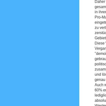
Daher 
gesamt
in ihr
Pro-Ma
einget
zu ver
zerstü
Gebiet
Diese 
Vergan
"demok
gebrau
politi
zusamm
und lö
genau 
Auch w
60% er
ledigl
absolu
Westen