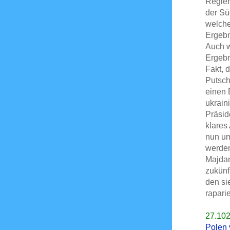
Regier
der Sü
welche
Ergebn
Auch w
Ergebn
Fakt, 
Putsch
einen 
ukrain
Präsid
klares 
nun um
werden
Majdan
zukünf
den si
rapari
27.10
Polen 