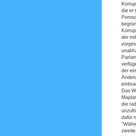
Korrup
die er 
Porosc
begrün
Korrup
der mit
vorges
unabhä
Parlam
verfüg
der ei
Änderu
einbra
Das Wo
Majdan
die ra
unzufr
dafür 
"Währe
zweite