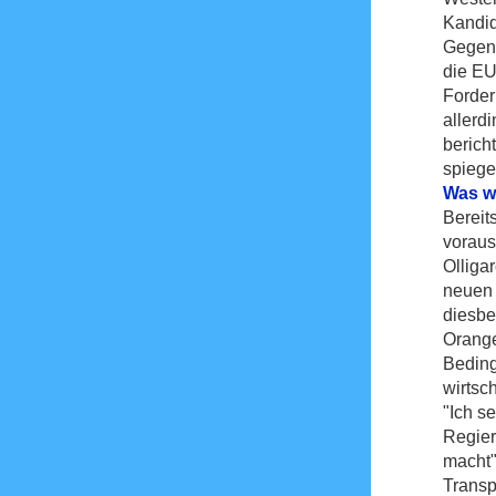
Kandid
Gegenw
die EU
Forder
allerd
berich
spiege
Was w
Bereit
voraus
Olliga
neuen 
diesbe
Orange
Beding
wirtsc
"Ich s
Regier
macht"
Transp