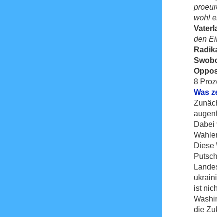
proeur
wohl e
Vater
den Ei
Radika
Swobo
Opposi
8 Proz
Was ze
Zunäch
augenf
Dabei 
Wahlen
Diese 
Putsch
Landes
ukrain
ist ni
Washin
die Zu