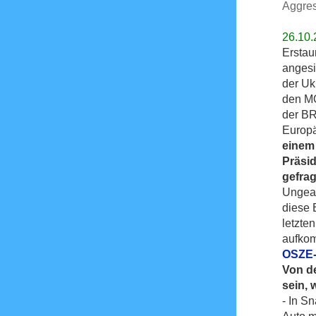
Aggres
26.10.
Erstau
angesi
der Uk
den MO
der BR
Europä
einem 
Präsi
gefrag
Ungeac
diese 
letzte
aufko
OSZE-
Von d
sein, 
- In S