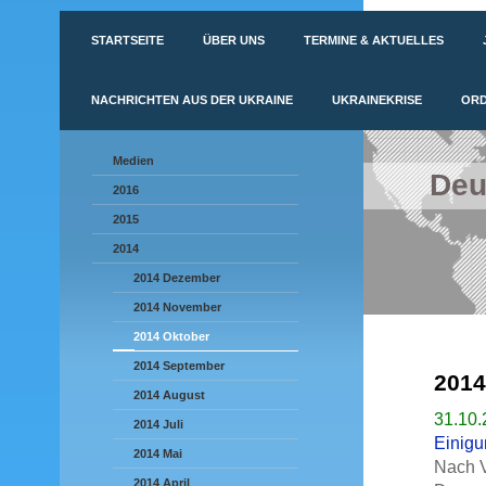
STARTSEITE
ÜBER UNS
TERMINE & AKTUELLES
NACHRICHTEN AUS DER UKRAINE
UKRAINEKRISE
ORD
Medien
Deu
2016
2015
2014
2014 Dezember
2014 November
2014 Oktober
2014 September
2014
2014 August
31.10.
2014 Juli
Einigu
2014 Mai
Nach V
2014 April