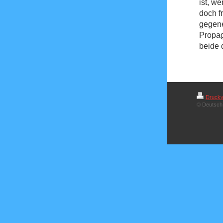
ist, we
doch f
gegene
Propag
beide 
Druckv
© Deutsch 