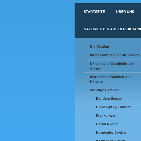
STARTSEITE
ÜBER UNS
NACHRICHTEN AUS DER UKRAIN
Die Ukraine
Interessantes über die Ukraine
Ukrainische Geschichte im
Abriss
historische Epochen der
Ukraine
wichtige Ukrainer
Bandera Stepan
Chmelnyzkyj Bohdan
Franko Iwan
Hohol Nikolai
Konovalez Jewhen