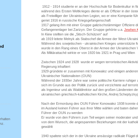
1912 - 1914 studierte er an der Hochschule für Bodenkultur in 
während des Ersten Weltkrieges diente er als Offizier in der ös
als Freiwilliger der Ukrainischen Legion, wo er eine Kompanie füh
geriet 1916 in russische Kriegsgefangenschaft
1917 gelang ihm mit einer Gruppe galizischstämmiger Offiziere d
Gefangenenlager bei Zarizyn. Der Gruppe gehörte u.a.
Jewhen 
In Kiew stellten sie die „Sitsch-Schützen“ auf
ab 1919 leitete Melnyk als Stabschef die Armee der West-Ukrain
Während des sowjetischen - ukrainischen Krieges unterstützte 
ed
wurde in den Rang eines Oberst in der Armee der Ukrainischen V
Als Militärattaché wirkte er von 1920 bis 1921 in Prag und Wien
Zwischen 1924 und 1928 wurde er wegen terroristischen Aktivit
Regierung inhaftiert
1929 gründete er zusammen mit Konowalez und einigen anderen 
Ukrainischer Nationalisten (OUN)
Während der 1930er Jahre war seine politische Karriere ruhiger a
sich im Grunde aus der Politik zurück und verzichtete auf terrorist
als Ingenieur und als Walddirektor auf den großen Ländereien de
ukrainischen griechisch-katholischen Kirche, Andrej Scheptyzkyj
Nach der Ermordung des OUN Führer Konowalez 1938 konnte d
im Ausland keinen Führer aus ihrer Mitte wählen und baten dah
Führer der OUN zu werden
Er wurde von den Führern zum Teil wegen seiner moderater un
rhalten
von dem Wunsch, die angespannten Beziehungen mit der katholi
nz.
gewählt
1940 spaltete sich der in der Ukraine ansässige radikale Flügel