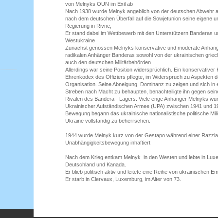
von Melnyks OUN im Exil ab
Nach 1938 wurde Melnyk angeblich von der deutschen Abwehr a
nach dem deutschen Überfall auf die Sowjetunion seine eigene 
Regierung in Rivne,
Er stand dabei im Wettbewerb mit den Unterstützern Banderas um
Westukraine
Zunächst genossen Melnyks konservative und moderate Anhäng
radikalen Anhänger Banderas sowohl von der ukrainischen griech
auch den deutschen Militärbehörden.
Allerdings war seine Position widersprüchlich. Ein konservativer 
Ehrenkodex des Offiziers pflegte, im Widerspruch zu Aspekten de
Organisation. Seine Abneigung, Dominanz zu zeigen und sich in 
Streben nach Macht zu behaupten, benachteiligte ihn gegen sein
Rivalen des Bandera - Lagers. Viele enge Anhänger Melnyks w
Ukrainischer Aufständischen Armee (UPA) zwischen 1941 und 19
Bewegung begann das ukrainische nationalistische politische Mili
Ukraine vollständig zu beherrschen.
1944 wurde Melnyk kurz von der Gestapo während einer Razzia 
Unabhängigkeitsbewegung inhaftiert
Nach dem Krieg entkam Melnyk in den Westen und lebte in Lux
Deutschland und Kanada.
Er blieb politisch aktiv und leitete eine Reihe von ukrainischen E
Er starb in Clervaux, Luxemburg, im Alter von 73.