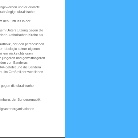
ngeworben und er erklärte
unabhängige ukrainische
 den Einfluss in der
ern Unterstützung gegen die
isch-katholischen Kirche als
Katholik, der den persönlichen
r Ideologie seiner eigenen
einem rücksichtslosen
e jüngeren und gewalttätigeren
urden von Banderas
44 getötet und die Bandera
eu im Großteil der westlichen
gegen die ukrainische
emburg, der Bundesrepublik
migrantenorganisationen.