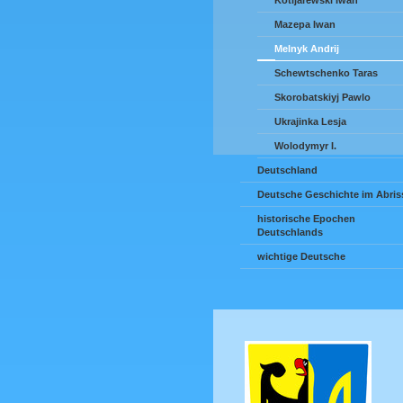
Kotljarewski Iwan
Mazepa Iwan
Melnyk Andrij
Schewtschenko Taras
Skorobatskiyj Pawlo
Ukrajinka Lesja
Wolodymyr I.
Deutschland
Deutsche Geschichte im Abris
historische Epochen
Deutschlands
wichtige Deutsche