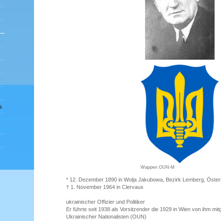
s
Wappen OUN-M
* 12. Dezember 1890 in Wolja Jakubowa, Bezirk Lemberg, Öste
† 1. November 1964 in Clervaux
ukrainischer Offizier und Politiker
Er führte seit 1938 als Vorsitzender die 1929 in Wien von ihm mi
Ukrainischer Nationalisten (OUN)