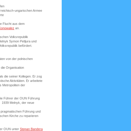
Wien
terreichisch-ungarischen Armee
rte
ie Flucht aus dem
Konowalez
an.
ischen Volksrepublik
Melnyk Symon Petljura und
olksrepublik befördert.
äten von der polnischen
die Organisation
ls die seiner Kollegen. Er zog
ische Aktivitäten. Er arbeitete
s Metropoliten der
ie Führer der OUN Führung
er 1939 Melnyk, der neue
d pragmatischen Führung und
schen Kirche zu reparieren
 der OUN unter
Stepan Bandera