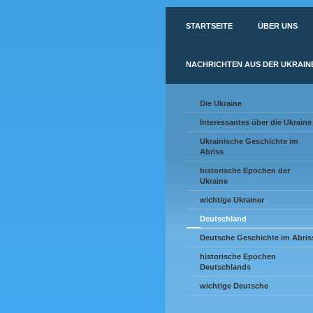
STARTSEITE
ÜBER UNS
NACHRICHTEN AUS DER UKRAIN
Die Ukraine
Interessantes über die Ukraine
Ukrainische Geschichte im
Abriss
historische Epochen der
Ukraine
wichtige Ukrainer
Deutschland
Deutsche Geschichte im Abris
historische Epochen
Deutschlands
wichtige Deutsche