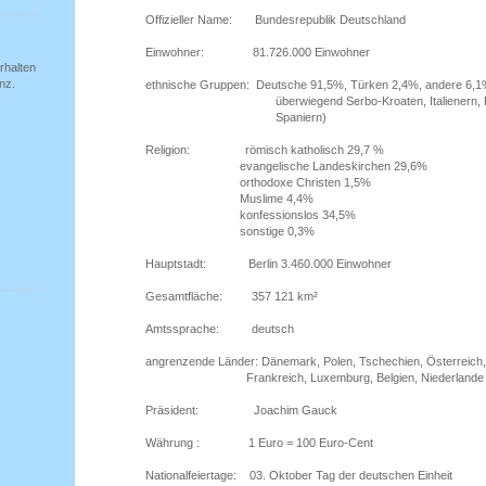
Offizieller Name: Bundesrepublik Deutschland
Einwohner: 81.726.000 Einwohner
rhalten
nz.
ethnische Gruppen:
Deutsche 91,5%, Türken 2,4%, andere 6,
überwiegend Serbo-Kroaten, Italienern, Russen
Spaniern)
Religion: römisch katholisch 29,7 %
evangelische Landeskirchen 29,6%
orthodoxe Christen 1,5%
Muslime 4,4%
konfessionslos 34,5%
sonstige 0,3%
Hauptstadt: Berlin 3.460.000 Einwohner
Gesamtfläche:
357 121 km²
Amtssprache: deutsch
angrenzende Länder:
Dänemark, Polen, Tschechien, Österreich
Frankreich, Luxemburg, Belgien, Niederlande
Präsident: Joachim Gauck
Währung : 1 Euro = 100 Euro-Cent
Nationalfeiertage: 03. Oktober Tag der deutschen Einheit