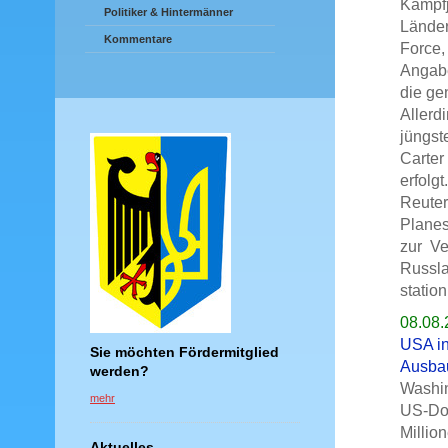
Kampfj
Politiker & Hintermänner
Länder
Kommentare
Force,
Angabe
die ge
Allerd
jüngst
Carter
erfolgt.
Reuter
Planes
zur Ve
Russla
station
08.08.
USA in
Sie möchten Fördermitglied
Ausbau
werden?
Washin
mehr
US-Dol
Millio
Aktuelles