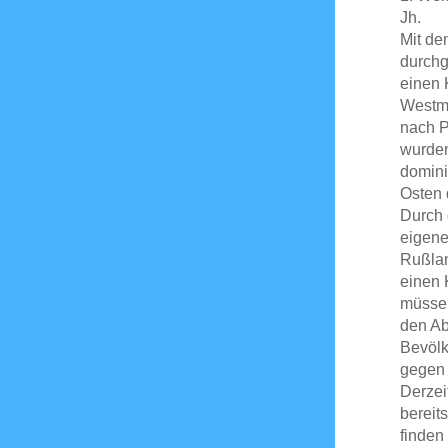
Jh.
Mit de
durchg
einen 
Westmä
nach P
wurde
domini
Osten 
Durch 
eigene
Rußlan
einen 
müssen
den Ab
Bevölk
gegen 
Derzei
bereit
finden