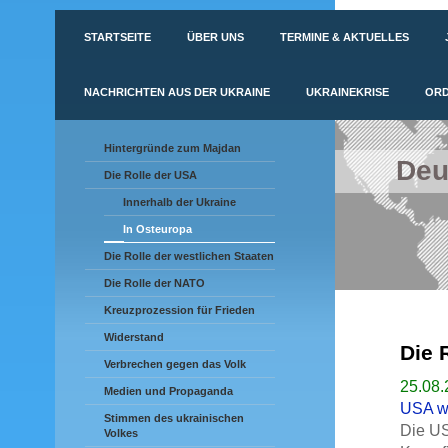
STARTSEITE
ÜBER UNS
TERMINE & AKTUELLES
NACHRICHTEN AUS DER UKRAINE
UKRAINEKRISE
ORD
Hintergründe zum Majdan
Deu
Die Rolle der USA
Innerhalb der Ukraine
In Osteuropa
Die Rolle der westlichen Staaten
Die Rolle der NATO
Kreuzprozession für Frieden
Widerstand
Die 
Verbrechen gegen das Volk
25.08.
Medien und Propaganda
USA wo
Stimmen des ukrainischen
Die US
Volkes