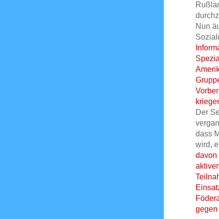
Rußlan
durchz
Nun äu
Sozial
Inform
Spezia
Amerik
Gruppe
Vorber
kriege
Der Se
vergan
dass M
wird, 
davon 
aktive
Teilna
Einsat
Födera
gegen 