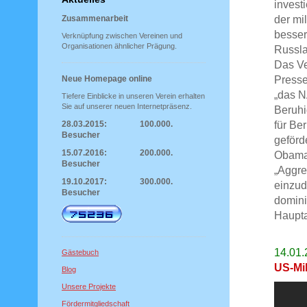
invest
der mi
Zusammenarbeit
besser
Verknüpfung zwischen Vereinen und
Organisationen ähnlicher Prägung.
Russla
Das Ve
Presse
Neue Homepage online
„das N
Tiefere Einblicke in unseren Verein erhalten
Sie auf unserer neuen Internetpräsenz.
Beruhi
für Be
28.03.2015: 100.000.
Besucher
geförd
15.07.2016: 200.000.
Obama 
Besucher
„Aggre
19.10.2017: 300.000.
einzud
Besucher
domini
Haupt
14.01.
Gästebuch
US-Mil
Blog
Unsere Projekte
Fördermitgliedschaft