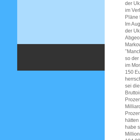
der Uk
im Ver
Pläne 
Im Aug
der Uk
Abgeor
Markow
"Manch
so der
im Mon
150 Eu
herrsc
sei di
Brutto
Prozen
Millia
Prozen
hätten
habe s
Millio