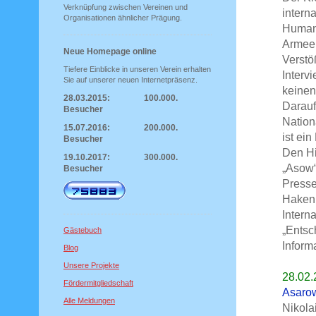
Verknüpfung zwischen Vereinen und
intern
Organisationen ähnlicher Prägung.
Human 
Armee 
Neue Homepage online
Verstö
Tiefere Einblicke in unseren Verein erhalten
Interv
Sie auf unserer neuen Internetpräsenz.
keinen
28.03.2015: 100.000.
Darauf
Besucher
Nation
15.07.2016: 200.000.
ist ei
Besucher
Den Hi
19.10.2017: 300.000.
„Asow“
Besucher
Presse
Hakenk
Intern
„Entsc
Gästebuch
Informa
Blog
Unsere Projekte
28.02.
Fördermitgliedschaft
Asarow
Alle Meldungen
Nikola