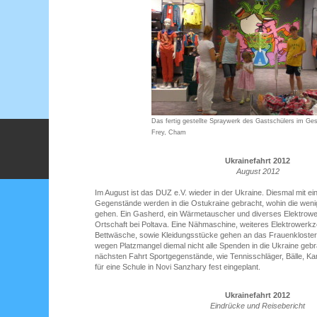
Das fertig gestellte Spraywerk des Gastschülers im Ge
Frey, Cham
Ukrainefahrt 2012
August 2012
Im August ist das DUZ e.V. wieder in der Ukraine. Diesmal mit eine
Gegenstände werden in die Ostukraine gebracht, wohin die wenig
gehen. Ein Gasherd, ein Wärmetauscher und diverses Elektrow
Ortschaft bei Poltava. Eine Nähmaschine, weiteres Elektrowerk
Bettwäsche, sowie Kleidungsstücke gehen an das Frauenkloster 
wegen Platzmangel diemal nicht alle Spenden in die Ukraine gebr
nächsten Fahrt Sportgegenstände, wie Tennisschläger, Bälle, K
für eine Schule in Novi Sanzhary fest eingeplant.
Ukrainefahrt 2012
Eindrücke und Reisebericht