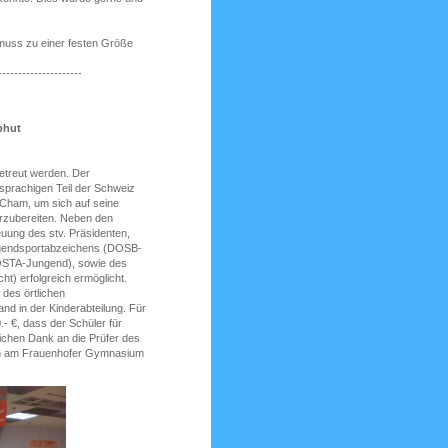
muss zu einer festen Größe
---------------------
bhut
betreut werden. Der
sprachigen Teil der Schweiz
ham, um sich auf seine
rzubereiten. Neben den
euung des stv. Präsidenten,
ugendsportabzeichens (DOSB-
(ÖSTA-Jungend), sowie des
) erfolgreich ermöglicht.
 des örtlichen
nd in der Kinderabteilung. Für
- €, dass der Schüler für
ichen Dank an die Prüfer des
n am Frauenhofer Gymnasium