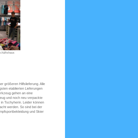
schäftshaus
r größeren Hilfslieferung. Alle
sten etablierten Lieferungen
erkzeug gehen an eine
zeug und noch neu verpackte
in Tschyherin. Leider können
acht werden. So sind bei der
ampfsportbekleidung und Skier