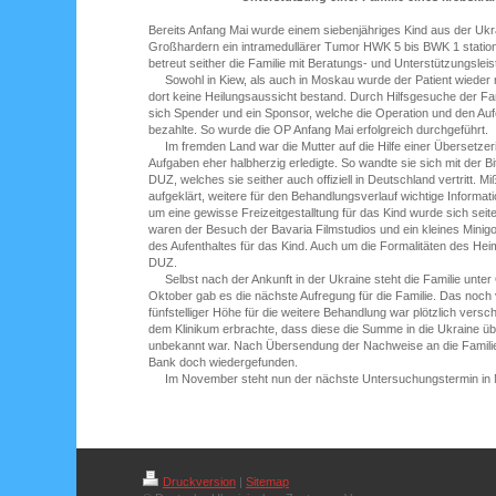
Bereits Anfang Mai wurde einem siebenjähriges Kind aus der Ukr
Großhardern ein intramedullärer Tumor HWK 5 bis BWK 1 station
betreut seither die Familie mit Beratungs- und Unterstützungslei
Sowohl in Kiew, als auch in Moskau wurde der Patient wieder 
dort keine Heilungsaussicht bestand. Durch Hilfsgesuche der Fa
sich Spender und ein Sponsor, welche die Operation und den Auf
bezahlte. So wurde die OP Anfang Mai erfolgreich durchgeführt.
Im fremden Land war die Mutter auf die Hilfe einer Übersetzer
Aufgaben eher halbherzig erledigte. So wandte sie sich mit der B
DUZ, welches sie seither auch offiziell in Deutschland vertritt. 
aufgeklärt, weitere für den Behandlungsverlauf wichtige Informat
um eine gewisse Freizeitgestalltung für das Kind wurde sich s
waren der Besuch der Bavaria Filmstudios und ein kleines Minigo
des Aufenthaltes für das Kind. Auch um die Formalitäten des He
DUZ.
Selbst nach der Ankunft in der Ukraine steht die Familie unter
Oktober gab es die nächste Aufregung für die Familie. Das noc
fünfstelliger Höhe für die weitere Behandlung war plötzlich vers
dem Klinikum erbrachte, dass diese die Summe in die Ukraine üb
unbekannt war. Nach Übersendung der Nachweise an die Familie
Bank doch wiedergefunden.
Im November steht nun der nächste Untersuchungstermin in
Druckversion
|
Sitemap