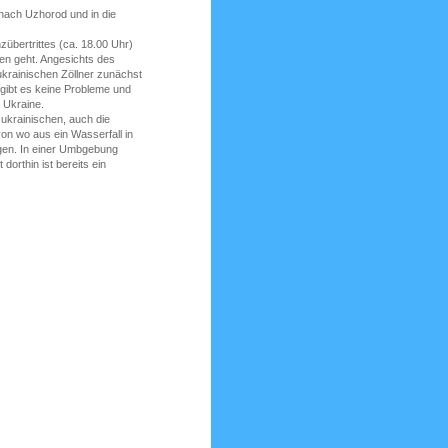
 nach Uzhorod und in die
übertrittes (ca. 18.00 Uhr)
en geht. Angesichts des
ukrainischen Zöllner zunächst
gibt es keine Probleme und
 Ukraine.
 ukrainischen, auch die
von wo aus ein Wasserfall in
egen. In einer Umbgebung
dorthin ist bereits ein