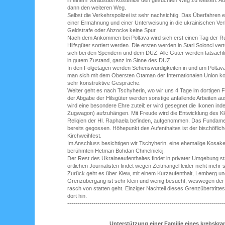
in einem Voraustaxi kostenlos den gesuchten Weg zu weisen. Auc
dann den weiteren Weg.
Selbst die Verkehrspolizei ist sehr nachsichtig. Das Überfahren 
einer Ermahnung und einer Unterweisung in die ukrainischen Ve
Geldstrafe oder Abzocke keine Spur.
Nach dem Ankommen bei Poltava wird sich erst einen Tag der Ru
Hilfsgüter sortiert werden. Die ersten werden in Stari Solonci ve
sich bei den Spendern und dem DUZ. Alle Güter werden tatsächli
in gutem Zustand, ganz im Sinne des DUZ.
In den Folgetagen werden Sehenswürdigkeiten in und um Poltava b
man sich mit dem Obersten Otaman der Internationalen Union ko
sehr konstruktive Gespräche.
Weiter geht es nach Tschyherin, wo wir uns 4 Tage im dortigen 
der Abgabe der Hilsgüter werden sonstige anfallende Arbeiten a
wird eine besondere Ehre zuteil: er wird gesegnet die Ikonen ind
Zugwagon) aufzuhängen. Mit Freude wird die Entwicklung des Klo
Reliqien der Hl. Raphaela befinden, aufgenommen. Das Fundamen
bereits gegossen. Höhepunkt des Aufenthaltes ist der bischöflic
Kirchweihfest.
Im Anschluss besichtigen wir Tschyherin, eine ehemalige Kosak
berühmten Hetman Bohdan Chmelnickij.
Der Rest des Ukraineaufenthaltes findet in privater Umgebung sta
örtlichen Journalisten findet wegen Zeitmangel leider nicht mehr s
Zurück geht es über Kiew, mit einem Kurzaufenthalt, Lemberg und
Grenzübergang ist sehr klein und wenig besucht, weswegen der G
rasch von statten geht. Einziger Nachteil dieses Grenzübertrittes
dort hin.
------------------------------------------------------------------------------
Unterstützung einer Familie eines krebskr