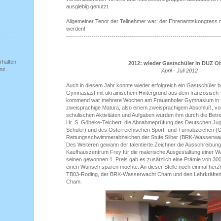
ausgiebig genutzt.
Allgemeiner Tenor der Teilnehmer war: der Ehrenamtskongress 
werden!
------------------------------------------------------------------------------
rhalten
2012: wieder Gastschüler in DUZ O
nz.
April - Juli 2012
Auch in diesem Jahr konnte wieder erfolgreich ein Gastschüler 
Gymnasiast mit ukrainischem Hintergrund aus dem französisch-
kommend war mehrere Wochen am Frauenhofer Gymnasium in C
zweisprachige Matura, also einem zweisprachigem Abschluß, vo
schulischen Aktivitäten und Aufgaben wurden ihm durch die Betr
Hr. S. Göbeke-Teichert, die Abnahmeprüfung des Deutschen J
Schüler) und des Österreichischen Sport- und Turnabzeichen 
Rettungsschwimmerabzeichen der Stufe Silber (BRK-Wasserwacht
Des Weiteren gewann der talentierte Zeichner die Ausschreibung
Kaufhauszentrum Frey für die malerische Ausgestaltung einer Wa
seinen gewonnen 1. Preis gab es zusätzlich eine Prämie von 300.
einen Wunsch sparen möchte. An dieser Stelle noch einmal herzl
TB03-Roding, der BRK-Wasserwacht Cham und den Lehrkräfte
Cham.