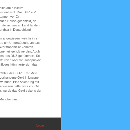
aine am Klinikum
är entfernt. Das DUZ e.V.
stungen vor Ort.
nach Hause geschickt, da
milie im ganzen Land fanden
enthalt in Deutschland
in angewiesen, welche ihre
itte um Unterstützung an das
Mißverständnisse konnten
ionen eingeholt werden. Auch
eitens des DUZ gekümmert. So
lfturnier wohl die Höhepunkte
imfluges kümmerte sich das
 Obhut des DUZ. Erst Mitte
h vorhandene Geld in knapper
chwunden. Eine Abklärung mit
erwiesen hatte, was vor Ort
, wurde das Geld seitens der
 München an.
Login