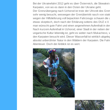
Bei der Ukrainefahrt 2012 geht es über Österreich, die Slowakei
Karpaten, von wo es dann in den Osten der Ukraine geht.
Der Grenzübergang nach Uzhorod ist trotz der Uhrzeit des Grenz
sehr wenig besucht, weswegen der Grenübertritt rasch von statt
wegen der Hilfslieferung voll bepackten Fahrzeugs schauen die 
etwas skeptisch, doch nach der Erklärung seitens des DUZ e.V. 
man wünscht gute Fahrt und einen angenehmen Aufenthalt in der
Nach kurzem Aufenthalt in Uzhorod, einer Stadt in der neben der
ungarische Kultur lebendig ist, geht es weiter nach Mukachevo, 
den Karpaten besucht wird. Dieser Wasserfall ist wirklich abgel
absolut unberührter Natur in den Wäldern der Karpaten. Die Fahrt 
Abenteuer. Doch der Anblick ist es wert.