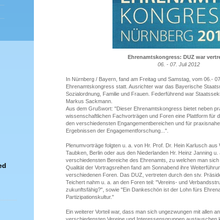
Ehrenamtskongress: DUZ war vertr
06. - 07. Juli 2012
In Nürnberg / Bayern, fand am Freitag und Samstag, vom 06.- 07.
Ehrenamtskongress statt. Ausrichter war das Bayerische Staatsm
Sozialordnung, Familie und Frauen. Federführend war Staatssekre
Markus Sackmann.
Aus dem Grußwort: "Dieser Ehrenamtskongress bietet neben prax
wissenschaftlichen Fachvorträgen und Foren eine Plattform für 
den verschiedensten Engangementbereichen und für praxisnahe 
Ergebnissen der Engagementforschung...".
Plenumvorträge folgten u. a. von Hr. Prof. Dr. Hein Karlusch aus 
Taubken, Berlin oder aus den Niederlanden Hr. Heinz Janning u. 
verschiedensten Bereiche des Ehrenamts, zu welchen man sich
ed
Qualität der Vortragsreihen fand am Sonnabend ihre Weiterführung
verschiedenen Foren. Das DUZ, vertreten durch den stv. Präsi
Teichert nahm u. a. an den Foren teil: "Vereins- und Verbandsstr
zukunftsfähig?", sowie "Ein Dankeschön ist der Lohn fürs Ehre
Partizipationskultur."
Ein weiterer Vorteil war, dass man sich ungezwungen mit allen an
verschiedensten Vereine und Interessensgruppen austauschen 