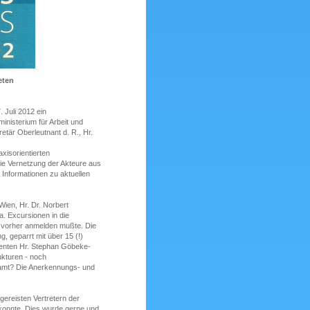
eten
 Juli 2012 ein
inisterium für Arbeit und
tär Oberleutnant d. R., Hr.
isorientierten
die Vernetzung der Akteure aus
Informationen zu aktuellen
Wien, Hr. Dr. Norbert
a. Excursionen in die
 vorher anmelden mußte. Die
, geparrt mit über 15 (!)
denten Hr. Stephan Göbeke-
ukturen - noch
namt? Die Anerkennungs- und
gereisten Vertretern der
konnte. Dies wurde gerne und