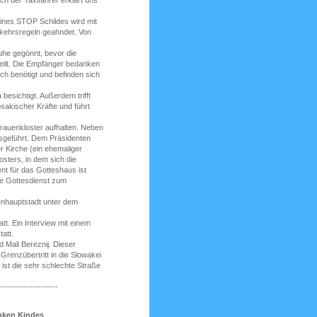
h der Taxifahrer erklärt uns
eines STOP Schildes wird mit
rkehrsregeln geahndet. Von
he gegönnt, bevor die
rteilt. Die Empfänger bedanken
ch benötigt und befinden sich
esichtigt. Außerdem trifft
sakischer Kräfte und führt
Frauenkloster aufhalten. Neben
usgeführt. Dem Präsidenten
er Kirche (ein ehemaliger
sters, in dem sich die
t für das Gotteshaus ist
he Gottesdienst zum
enhauptstadt unter dem
tt. Ein Interview mit einem
tatt.
 Mali Bereznij. Dieser
renzübertritt in die Slowakei
 ist die sehr schlechte Straße
---------------------
anken Kindes