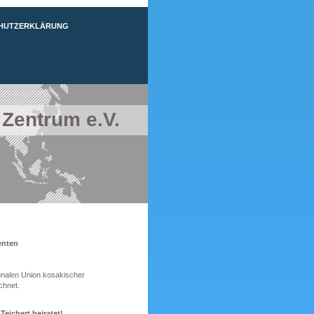
HUTZERKLÄRUNG
 Zentrum e.V.
enten
ionalen Union kosakischer
chnet.
Teichert heiratet!