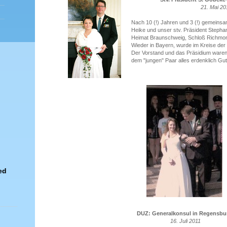
21. Mai 20
Nach 10 (!) Jahren und 3 (!) gemeinsa
Heike und unser stv. Präsident Stepha
Heimat Braunschweig, Schloß Richmon
Wieder in Bayern, wurde im Kreise der 
Der Vorstand und das Präsidium war
dem "jungen" Paar alles erdenklich Gut
ed
DUZ: Generalkonsul in Regensbu
16. Juli 2011