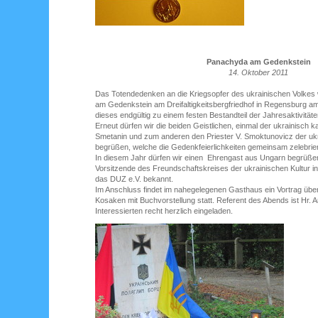
Panachyda am Gedenkstein
14. Oktober 2011
Das Totendedenken an die Kriegsopfer des ukrainischen Volkes 
am Gedenkstein am Dreifaltigkeitsbergfriedhof in Regensburg a
dieses endgültig zu einem festen Bestandteil der Jahresaktivitä
Erneut dürfen wir die beiden Geistlichen, einmal der ukrainisch k
Smetanin und zum anderen den Priester V. Smoktunovicz der uk
begrüßen, welche die Gedenkfeierlichkeiten gemeinsam zelebrie
In diesem Jahr dürfen wir einen Ehrengast aus Ungarn begrüße
Vorsitzende des Freundschaftskreises der ukrainischen Kultur in
das DUZ e.V. bekannt.
Im Anschluss findet im nahegelegenen Gasthaus ein Vortrag über
Kosaken mit Buchvorstellung statt. Referent des Abends ist Hr. A
Interessierten recht herzlich eingeladen.