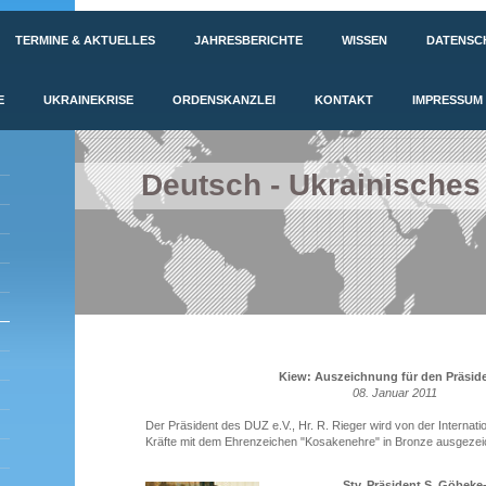
TERMINE & AKTUELLES
JAHRESBERICHTE
WISSEN
DATENSC
E
UKRAINEKRISE
ORDENSKANZLEI
KONTAKT
IMPRESSUM
Deutsch - Ukrainisches
Kiew: Auszeichnung für den Präsid
08. Januar 2011
Der Präsident des DUZ e.V., Hr. R. Rieger wird von der Internat
Kräfte mit dem Ehrenzeichen "Kosakenehre" in Bronze ausgezei
Stv. Präsident S. Göbeke-