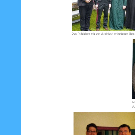
Das Präsidium mit der ukrainisch orthodoxen Geist
De
A.