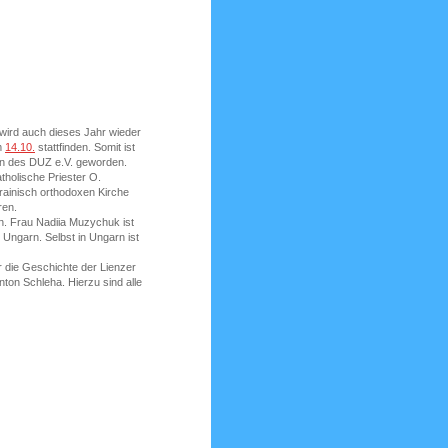
wird auch dieses Jahr wieder
m
14.10.
stattfinden. Somit ist
ten des DUZ e.V. geworden.
atholische Priester O.
rainisch orthodoxen Kirche
ren.
n. Frau Nadiia Muzychuk ist
 Ungarn. Selbst in Ungarn ist
 die Geschichte der Lienzer
nton Schleha. Hierzu sind alle