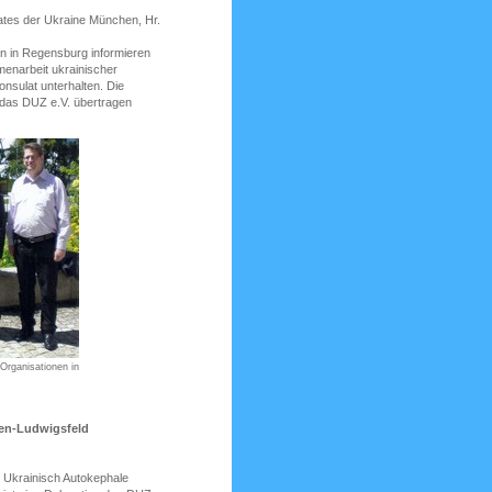
ates der Ukraine München, Hr.
on in Regensburg informieren
menarbeit ukrainischer
nsulat unterhalten. Die
 das DUZ e.V. übertragen
 Organisationen in
hen-Ludwigsfeld
e Ukrainisch Autokephale