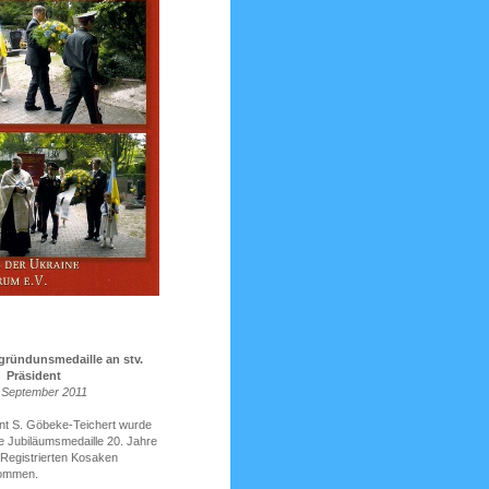
gründunsmedaille an stv.
Präsident
 September 2011
nt S. Göbeke-Teichert wurde
die Jubiläumsmedaille 20. Jahre
 Registrierten Kosaken
kommen.