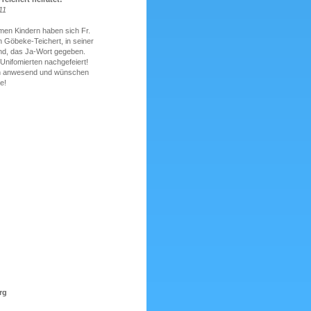
11
men Kindern haben sich Fr.
n Göbeke-Teichert, in seiner
d, das Ja-Wort gegeben.
Unifomierten nachgefeiert!
en anwesend und wünschen
e!
rg