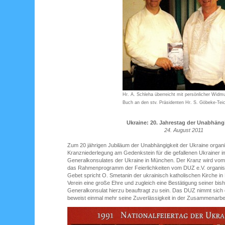
Hr. A. Schleha überreicht mit persönlicher Widm
Buch an den stv. Präsidenten Hr. S. Göbeke-Teic
Ukraine: 20. Jahrestag der Unabhäng
24. August 2011
Zum 20 jährigen Jubiläum der Unabhängigkeit der Ukraine organi
Kranzniederlegung am Gedenkstein für die gefallenen Ukrainer i
Generalkonsulates der Ukraine in München. Der Kranz wird vom 
das Rahmenprogramm der Feierlichkeiten vom DUZ e.V. organisi
Gebet spricht O. Smetanin der ukrainisch katholischen Kirche in
Verein eine große Ehre und zugleich eine Bestätigung seiner bish
Generalkonsulat hierzu beauftragt zu sein. Das DUZ nimmt sich
beweist einmal mehr seine Zuverlässigkeit in der Zusammenarbei