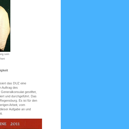
ung sein
hert
igkeit
siert das DUZ eine
m Auftrag des
Generalkonsulat gestiftet,
ert und durchgeführt. Das
 Regensburg. Es ist für den
erigen Arbeit, vom
 dieser Aufgabe an und
t.