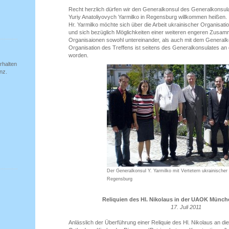
Recht herzlich dürfen wir den Generalkonsul des Generalkonsul
Yuriy Anatoliyovych Yarmilko in Regensburg willkommen heißen.
Hr. Yarmilko möchte sich über die Arbeit ukrainischer Organisati
und sich bezüglich Möglichkeiten einer weiteren engeren Zusam
Organisaionen sowohl untereinander, als auch mit dem Generalko
Organisation des Treffens ist seitens des Generalkonsulates an
worden.
rhalten
nz.
Der Generalkonsul Y. Yarmilko mit Vertetern ukrainischer
Regensburg
Reliquien des Hl. Nikolaus in der UAOK Münc
17. Juli 2011
Anlässlich der Überführung einer Reliquie des Hl. Nikolaus an di