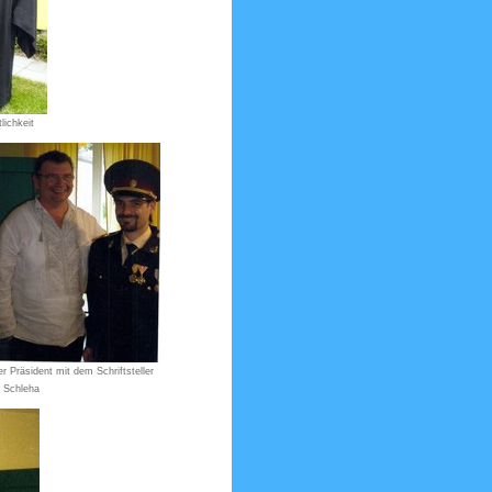
lichkeit
r Präsident mit dem Schriftsteller
 Schleha