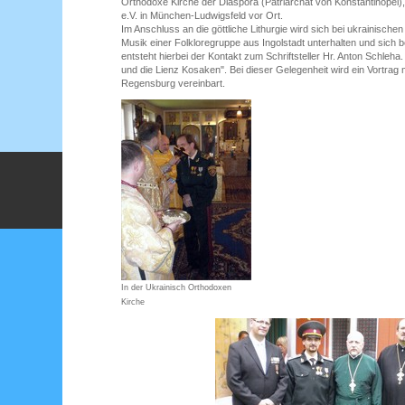
Orthodoxe Kirche der Diaspora (Patriarchat von Konstantinopel),
e.V. in München-Ludwigsfeld vor Ort.
Im Anschluss an die göttliche Lithurgie wird sich bei ukrainischen
Musik einer Folkloregruppe aus Ingolstadt unterhalten und sich 
entsteht hierbei der Kontakt zum Schriftsteller Hr. Anton Schleha
und die Lienz Kosaken". Bei dieser Gelegenheit wird ein Vortrag 
Regensburg vereinbart.
In der Ukrainisch Orthodoxen
Kirche