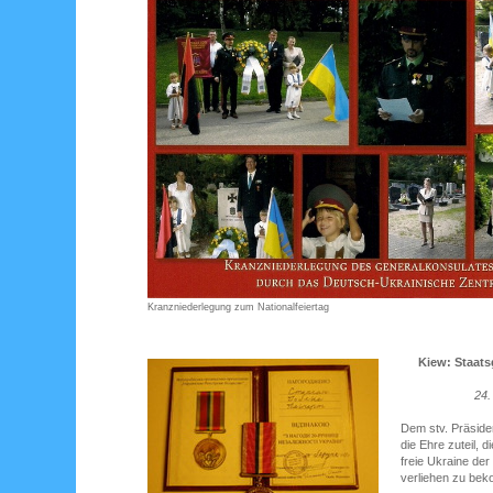
Kranzniederlegung zum Nationalfeiertag
Kiew: Staats
24.
Dem stv. Präside
die Ehre zuteil, 
freie Ukraine der
verliehen zu be