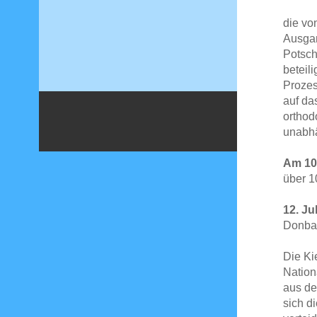
die vo
Ausgan
Potsch
beteil
Prozes
auf da
orthod
unabhä
Am 10.
über 1
12. Ju
Donbas
Die Ki
Nation
aus de
sich d