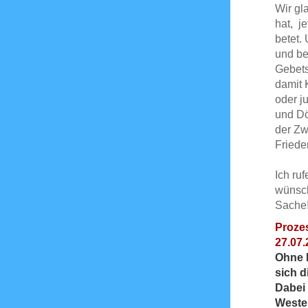
Wir gl
hat, j
betet.
und be
Gebets
damit 
oder j
und Dö
der Zw
Friede
Ich ru
wünsch
Sache
Prozes
27.07.
Ohne B
sich d
Dabei
Weste