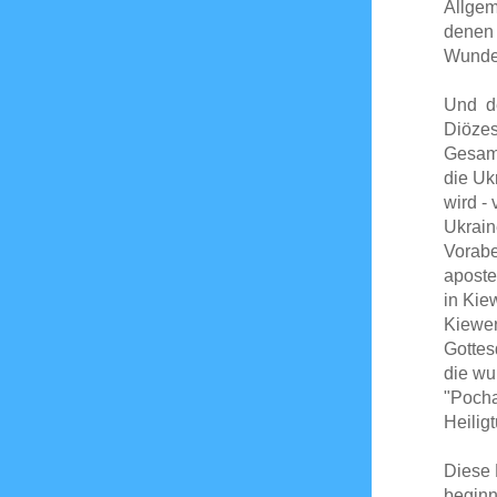
Allgem
denen 
Wunder
Und de
Diözes
Gesamt
die Uk
wird -
Ukrain
Vorabe
aposte
in Kie
Kiewer
Gottesd
die wu
"Pocha
Heilig
Diese 
beginn