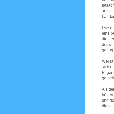
tatsäc
aufsta
Landes
Dieser
eine b
die de
desweg
genug
Wer la
sich n
Pilger
gemei
Als de
hörten
und de
diese 