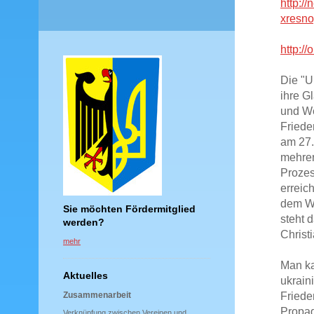
http:/
xresno
http://
Die "U
ihre G
und We
Friede
am 27. 
mehrer
Prozes
erreic
dem Wl
Sie möchten Fördermitglied
steht 
werden?
Christi
mehr
Man ka
Aktuelles
ukrain
Friede
Zusammenarbeit
Propag
Verknüpfung zwischen Vereinen und