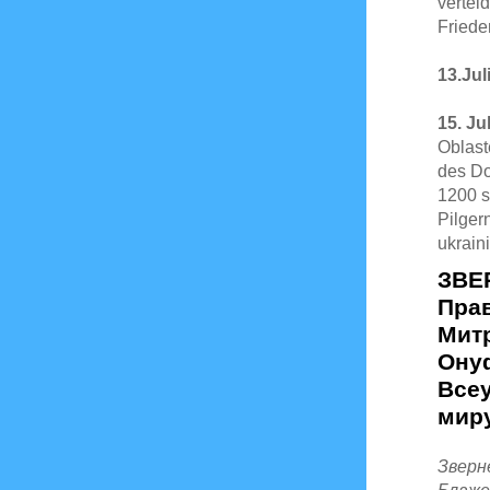
vertei
Friede
13.Jul
15. Jul
Oblast
des D
1200 s
Pilgern
ukrain
ЗВЕ
Пра
Митр
Онуф
Всеу
миру
Зверн