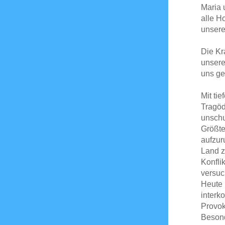
Maria 
alle H
unsere
Die Kr
unsere
uns ge
Mit tie
Tragöd
unschu
Größte
aufzur
Land z
Konflik
versuc
Heute 
interk
Provok
Besond