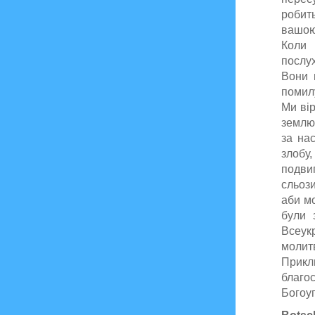
робит
вашою 
Коли 
послух
Вони 
помилу
Ми ві
землю,
за нас
злобу
подви
сльоз
аби мо
були 
Всеук
молитв
Прик
благо
Богоуг