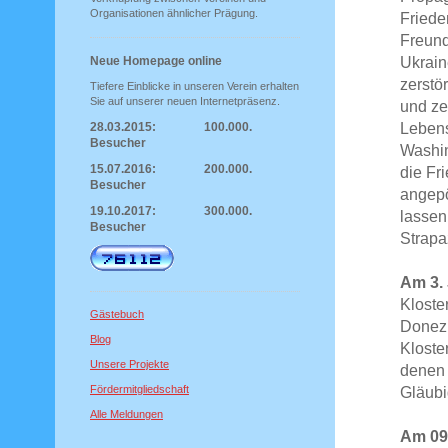
Organisationen ähnlicher Prägung.
Friede
Freund
Ukrain
Neue Homepage online
zerstö
Tiefere Einblicke in unseren Verein erhalten
Sie auf unserer neuen Internetpräsenz.
und ze
Lebens
28.03.2015: 100.000.
Besucher
Washin
15.07.2016: 200.000.
die Fr
Besucher
angepö
19.10.2017: 300.000.
lassen
Besucher
Strapa
Am 3. 
Kloste
Gästebuch
Donezk
Blog
Kloste
Unsere Projekte
denen 
Fördermitgliedschaft
Gläubi
Alle Meldungen
Am 09.