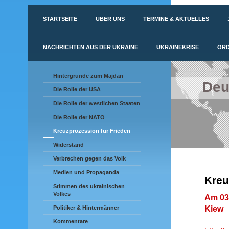
STARTSEITE
ÜBER UNS
TERMINE & AKTUELLES
NACHRICHTEN AUS DER UKRAINE
UKRAINEKRISE
ORD
Hintergründe zum Majdan
Deu
Die Rolle der USA
Die Rolle der westlichen Staaten
Die Rolle der NATO
Kreuzprozession für Frieden
Widerstand
Verbrechen gegen das Volk
Medien und Propaganda
Kreu
Stimmen des ukrainischen
Volkes
Am 03.
Kiew
Politiker & Hintermänner
Kommentare