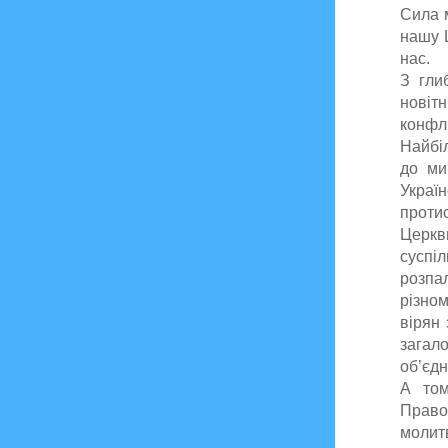
Сила м
нашу Ц
нас.
З гли
новіт
конфл
Найбі
до ми
Украї
проти
Церкв
суспі
розп
різном
вірян 
загало
об’єдн
А том
Право
молит