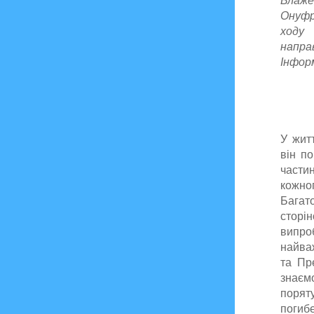
Блаже
Онуфр
ходу
напра
Інфор
У жит
він п
части
кожног
Багат
сторі
випро
найваж
та Пр
знаємо
порят
погибе