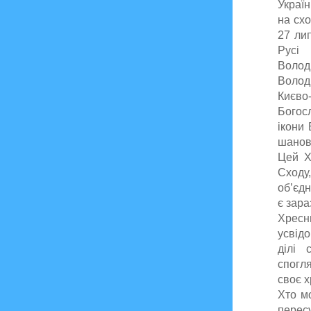
Україн
на схо
27 ли
Русі
Волод
Волод
Києво
Богос
ікони 
шанова
Цей Х
Сходу
об’єдн
є зара
Хресн
усвідо
ділі 
спогл
своє х
Хто м
перес