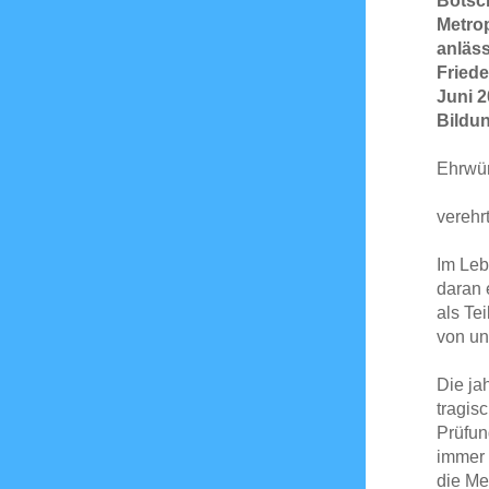
Botsch
Metro
anläss
Friede
Juni 2
Bildu
Ehrwür
verehr
Im Leb
daran 
als Tei
von un
Die ja
tragis
Prüfun
immer 
die Me