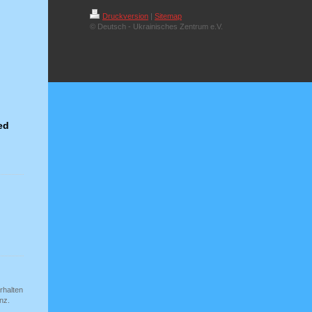
Druckversion
|
Sitemap
© Deutsch - Ukrainisches Zentrum e.V.
ed
rhalten
nz.