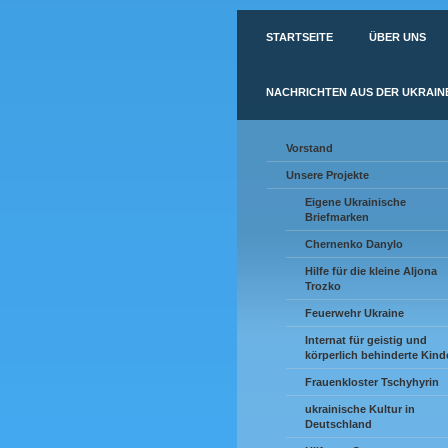
STARTSEITE
ÜBER UNS
NACHRICHTEN AUS DER UKRAIN
Vorstand
Unsere Projekte
Eigene Ukrainische
Briefmarken
Chernenko Danylo
Hilfe für die kleine Aljona
Trozko
Feuerwehr Ukraine
Internat für geistig und
körperlich behinderte Kind
Frauenkloster Tschyhyrin
ukrainische Kultur in
Deutschland