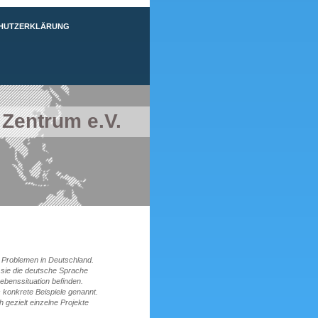
HUTZERKLÄRUNG
 Zentrum e.V.
n Problemen in Deutschland.
n sie die deutsche Sprache
ebenssituation befinden.
s konkrete Beispiele genannt.
 gezielt einzelne Projekte