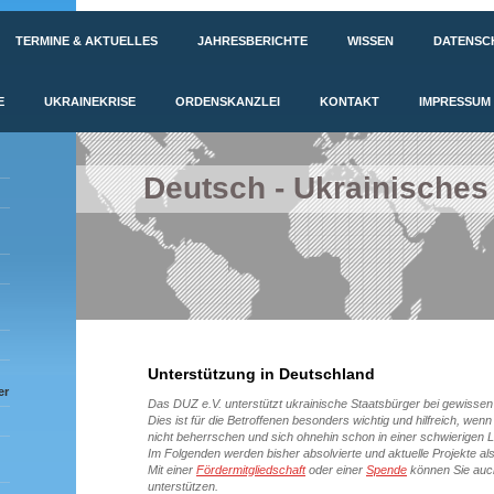
TERMINE & AKTUELLES
JAHRESBERICHTE
WISSEN
DATENSC
E
UKRAINEKRISE
ORDENSKANZLEI
KONTAKT
IMPRESSUM
Deutsch - Ukrainisches
Unterstützung in Deutschland
er
Das DUZ e.V. unterstützt ukrainische Staatsbürger bei gewisse
Dies ist für die Betroffenen besonders wichtig und hilfreich, wen
nicht beherrschen und sich ohnehin schon in einer schwierigen L
Im Folgenden werden bisher absolvierte und aktuelle Projekte al
Mit einer
Fördermitgliedschaft
oder einer
Spende
können Sie auch
unterstützen.