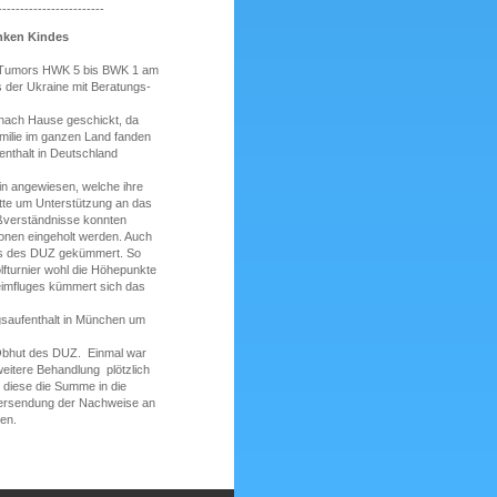
------------------------
anken Kindes
en Tumors HWK 5 bis BWK 1 am
s der Ukraine mit Beratungs-
nach Hause geschickt, da
milie im ganzen Land fanden
enthalt in Deutschland
in angewiesen, welche ihre
itte um Unterstützung an das
Mißverständnisse konnten
ionen eingeholt werden. Auch
tens des DUZ gekümmert. So
lfturnier wohl die Höhepunkte
Heimfluges kümmert sich das
gsaufenthalt in München um
 Obhut des DUZ. Einmal war
weitere Behandlung plötzlich
 diese die Summe in die
bersendung der Nachweise an
en.