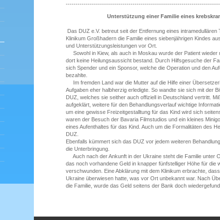
------------------------------------------------------------------------------
Unterstützung einer Familie eines krebskr
Das DUZ e.V. betreut seit der Entfernung eines intramedullär
Klinikum Großhadern die Familie eines siebenjährigen Kindes au
und Unterstützungsleistungen vor Ort.
Sowohl in Kiew, als auch in Moskau wurde der Patient wieder 
dort keine Heilungsaussicht bestand. Durch Hilfsgesuche der Fa
sich Spender und ein Sponsor, welche die Operation und den Auf
bezahlte.
Im fremden Land war die Mutter auf die Hilfe einer Übersetzer
Aufgaben eher halbherzig erledigte. So wandte sie sich mit der B
DUZ, welches sie seither auch offiziell in Deutschland vertritt. 
aufgeklärt, weitere für den Behandlungsverlauf wichtige Informat
um eine gewisse Freizeitgestalltung für das Kind wird sich sei
waren der Besuch der Bavaria Filmstudios und ein kleines Minigo
eines Aufenthaltes für das Kind. Auch um die Formalitäten des 
DUZ.
Ebenfalls kümmert sich das DUZ vor jedem weiteren Behandlun
die Unterbringung.
Auch nach der Ankunft in der Ukraine steht die Familie unter
das noch vorhandene Geld in knapper fünfstelliger Höhe für die 
verschwunden. Eine Abklärung mit dem Klinikum erbrachte, dass
Ukraine überwiesen hatte, was vor Ort unbekannt war. Nach Ü
die Familie, wurde das Geld seitens der Bank doch wiedergefund