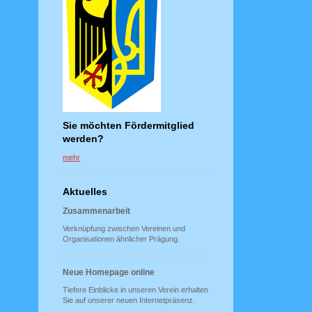
Sie möchten Fördermitglied
werden?
mehr
Aktuelles
Zusammenarbeit
Verknüpfung zwischen Vereinen und
Organisationen ähnlicher Prägung.
Neue Homepage online
Tiefere Einblicke in unseren Verein erhalten
Sie auf unserer neuen Internetpräsenz.