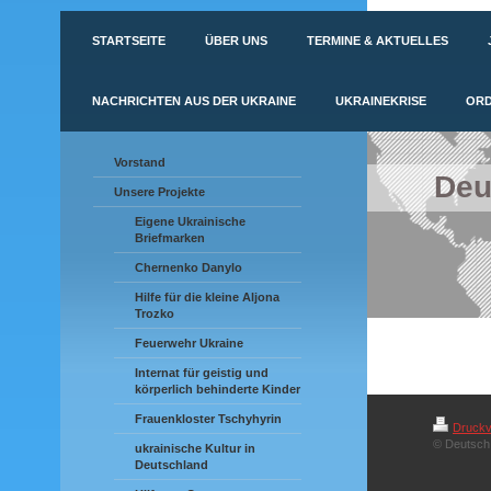
STARTSEITE
ÜBER UNS
TERMINE & AKTUELLES
NACHRICHTEN AUS DER UKRAINE
UKRAINEKRISE
ORD
Vorstand
Deu
Unsere Projekte
Eigene Ukrainische
Briefmarken
Chernenko Danylo
Hilfe für die kleine Aljona
Trozko
Feuerwehr Ukraine
Internat für geistig und
körperlich behinderte Kinder
Frauenkloster Tschyhyrin
Druckv
© Deutsch 
ukrainische Kultur in
Deutschland