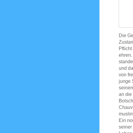
Die Ge
Zustan
Pflicht
ehren.
stande
und da
von fr
junge 
seinem 
an die
Bolsch
Chauvi
muslim
Ein no
seiner 