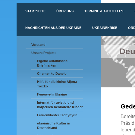
STARTSEITE
ÜBER UNS
TERMINE & AKTUELLES
NACHRICHTEN AUS DER UKRAINE
UKRAINEKRISE
ORD
Vorstand
Deu
Unsere Projekte
Eigene Ukrainische
Briefmarken
Chernenko Danylo
Hilfe für die kleine Aljona
Trozko
Feuerwehr Ukraine
Internat für geistig und
Gede
körperlich behinderte Kinder
Frauenkloster Tschyhyrin
Bereit
Präsid
ukrainische Kultur in
Deutschland
lebend