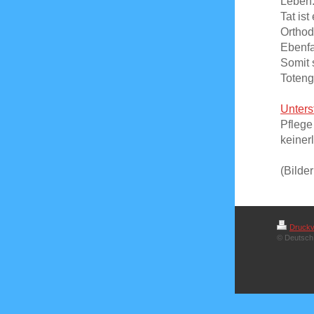
Leben.
Tat ist
Orthod
Ebenfa
Somit 
Toteng
Unters
Pflege
keiner
(Bilde
Druckv
© Deutsch 