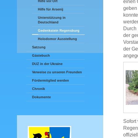
einen 
Hilfe vor Ort
geben 
Hilfe für Arsenij
konnte
Unterstützung in
werde
Deutschland
Durch 
Gedenkstein Regensburg
der ge
Holodomor Ausstellung
Vorsta
Satzung
der Ge
angege
Gästebuch
DUZ in der Ukraine
Verweise zu unseren Freunden
Fördermitglied werden
Chronik
Dokumente
Sofort
Regens
offizi