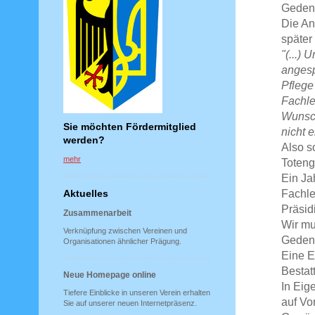
Gedenk
Die An
später
"(...)
angesp
Pflege
Fachle
Wunsch
Sie möchten Fördermitglied
nicht 
werden?
Also s
mehr
Toteng
Ein Ja
Fachle
Aktuelles
Präsid
Zusammenarbeit
Wir mu
Verknüpfung zwischen Vereinen und
Gedenk
Organisationen ähnlicher Prägung.
Eine E
Bestat
Neue Homepage online
In Eig
Tiefere Einblicke in unseren Verein erhalten
auf Vo
Sie auf unserer neuen Internetpräsenz.