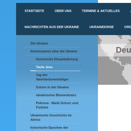
STARTSEITE
ÜBER UNS
TERMINE & AKTUELLES
NACHRICHTEN AUS DER UKRAINE
UKRAINEKRISE
ORD
Die Ukraine
Deu
Interessantes über die Ukraine
historische Eheanbahnung
Taufe Jesu
Tag der
Vaterlandsverteidiger
Ostern in der Ukraine
ukrainischer Blumenkranz
Pokrova - Mariä Schutz und
Fürbitte
Ukrainische Geschichte im
Abriss
historische Epochen der