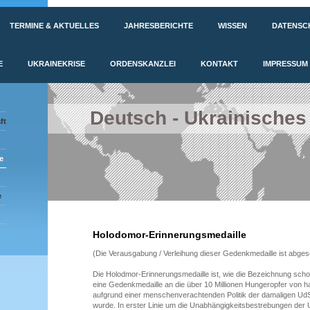
TERMINE & AKTUELLES
JAHRESBERICHTE
WISSEN
DATENSC
E
UKRAINEKRISE
ORDENSKANZLEI
KONTAKT
IMPRESSUM
Deutsch - Ukrainisches
ft
e
e
Holodomor-Erinnerungsmedaille
(Die Verausgabung / Verleihung dieser Gedenkmedaille ist abge
Die Holodmor-Erinnerungsmedaille ist, wie die Bezeichnung scho
eine Gedenkmedaille an die über 10 Millionen Hungeropfer von ha
aufgrund einer menschenverachtenden Politik der damaligen U
wurde. In erster Linie um die Unabhängigkeitsbestrebungen der