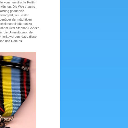
 die kommunistische Politik
 können. Die Welt staunte
lkerung gnadenlos
ervorgeht, wußte der
egenüber der mächtigen
Positionen einbüssen zu
bernahm Herr Stephan Göbeke-
für die Unterstützung der
emerkt werden, dass diese
 und des Dankes.