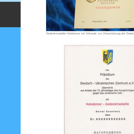
Gedenkmedaille Holodomor mit Urkunde: zur Unterstützung der Geden