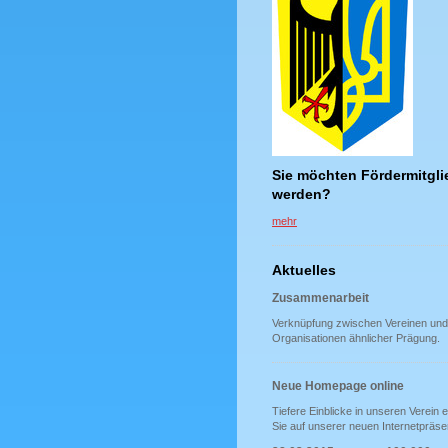
Sie möchten Fördermitgli
werden?
mehr
Aktuelles
Zusammenarbeit
Verknüpfung zwischen Vereinen und
Organisationen ähnlicher Prägung.
Neue Homepage online
Tiefere Einblicke in unseren Verein e
Sie auf unserer neuen Internetpräse