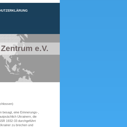
HUTZERKLÄRUNG
 Zentrum e.V.
schlossen)
n besagt, eine Erinnerungs-,
utpsächlich Ukrainern, die
dSSR 1932-33 durchgeführt
 Ukrainer zu brechen und