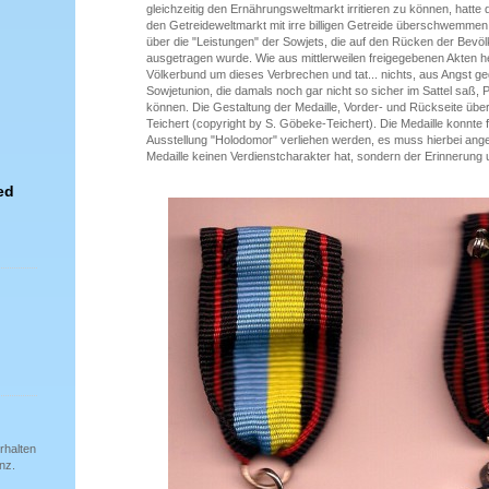
gleichzeitig den Ernährungsweltmarkt irritieren zu können, hatte
den Getreideweltmarkt mit irre billigen Getreide überschwemmen
über die "Leistungen" der Sowjets, die auf den Rücken der Bevö
ausgetragen wurde. Wie aus mittlerweilen freigegebenen Akten h
Völkerbund um dieses Verbrechen und tat... nichts, aus Angst g
Sowjetunion, die damals noch gar nicht so sicher im Sattel saß, 
können. Die Gestaltung der Medaille, Vorder- und Rückseite ü
Teichert (copyright by S. Göbeke-Teichert). Die Medaille konnte 
Ausstellung "Holodomor" verliehen werden, es muss hierbei ang
Medaille keinen Verdienstcharakter hat, sondern der Erinnerung
ed
rhalten
nz.