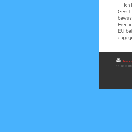
Ich ka
Geschi
bewuss
Frei u
EU bef
dagege
Druckv
© Deutsch 