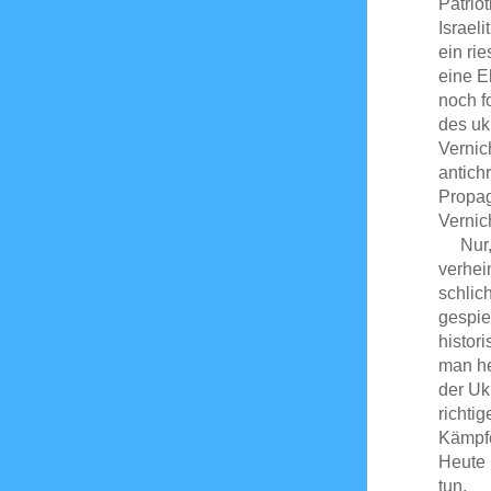
Patrio
Israel
ein ri
eine E
noch f
des uk
Vernic
antich
Propag
Vernic
Nur, d
verhei
schlic
gespie
histor
man he
der Uk
richti
Kämpfe
Heute 
tun.