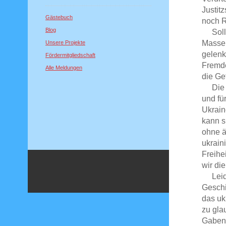
Justit
Gästebuch
noch 
Blog
Sollte
Massen
Unsere Projekte
gelenk
Fördermitgliedschaft
Fremde
Alle Meldungen
die Ge
Die Fr
und fü
Ukrain
kann s
ohne ä
ukrain
Freihe
wir die
Leider
Geschi
das uk
zu gla
Gaben 