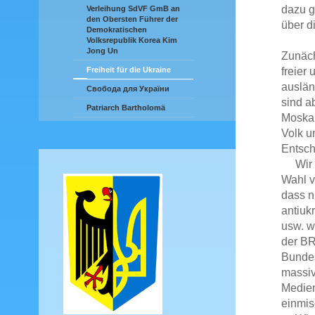
dazu g
Verleihung SdVF GmB an
den Obersten Führer der
über d
Demokratischen
Volksrepublik Korea Kim
Jong Un
Zunäch
freier
Freiheit für die Ukraine
auslän
Свобода для України
sind a
Patriarch Bartholomä
Moskau
Volk u
Entsch
Wir ha
Wahl v
dass n
antiuk
usw. w
der BR
Bundes
massiv
Medien
einmi