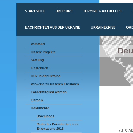
STARTSEITE
ÜBER UNS
TERMINE & AKTUELLES
NACHRICHTEN AUS DER UKRAINE
UKRAINEKRISE
ORD
Vorstand
Deu
Unsere Projekte
Satzung
Gästebuch
DUZ in der Ukraine
Verweise zu unseren Freunden
Fördermitglied werden
Chronik
Dokumente
Downloads
Rede des Präsidenten zum
Ehrenabend 2013
Aus ak