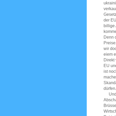
ukrain
verkau
Gesetz
der EU
billig
kommen
Denn d
Preise
wir do
eiem e
Direkt
EU un
ist no
machen
Skanda
dürfen
Und w
Abscha
Brüsse
Wirtsc