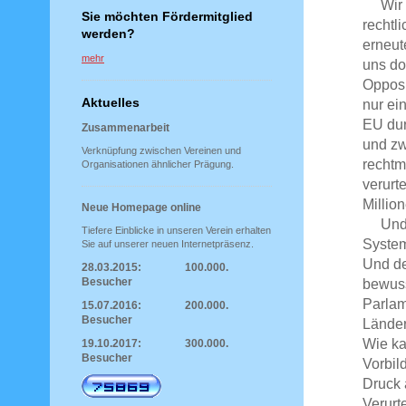
Wir ha
Sie möchten Fördermitglied
rechtl
werden?
erneut
mehr
uns do
Opposi
Aktuelles
nur ei
EU dur
Zusammenarbeit
und zw
Verknüpfung zwischen Vereinen und
rechtm
Organisationen ähnlicher Prägung.
verurt
Millio
Neue Homepage online
Und nu
Tiefere Einblicke in unseren Verein erhalten
System
Sie auf unserer neuen Internetpräsenz.
Und de
28.03.2015: 100.000.
Besucher
bewuss
Parlam
15.07.2016: 200.000.
Besucher
Länder
Wie ka
19.10.2017: 300.000.
Besucher
Vorbil
Druck 
Verurt