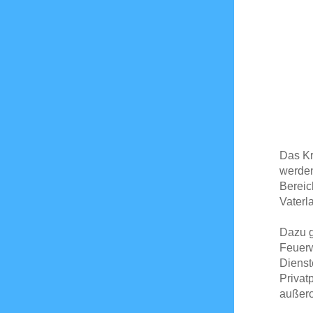
Das Kr
werden
Bereic
Vaterl
Dazu g
Feuerw
Dienst
Privat
außero