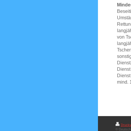
Mindes
Beseit
Umstä
Rettun
langjä
von Ts
langjä
Tscher
sonsti
Dienstz
Dienst
Dienst
mind. 
Druckv
© Deutsch 