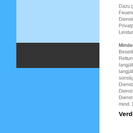
Dazu g
Feuerw
Dienst
Privat
Leistu
Mindes
Beseit
Rettu
langjä
langjä
sonsti
Dienstz
Dienst
Dienst
mind. 
Verd