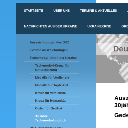
STARTSEITE
ÜBER UNS
TERMINE & AKTUELLES
NACHRICHTEN AUS DER UKRAINE
UKRAINEKRISE
ORD
Auszeichnungen des DUZ
Deu
Externe Auszeichnungen
Tschernobyl-Union der Ukraine
Tschernobyl-Kreuz für
Unterstützung
Medaille für Verdienste
Medaille für Tapferkeit
Kreuz für Verdienste
Aus
Kreuz für Humanität
30jä
Orden für Großtat
Ged
30 Jahre
Tschernobylunglück