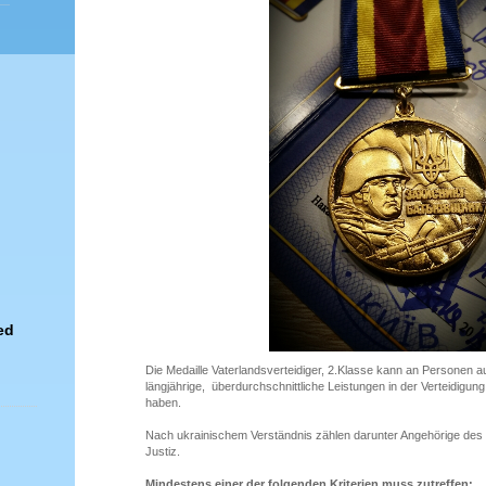
ed
Die Medaille Vaterlandsverteidiger, 2.Klasse kann an Personen 
längjährige, überdurchschnittliche Leistungen in der Verteidigun
haben.
Nach ukrainischem Verständnis zählen darunter Angehörige des Mil
Justiz.
Mindestens einer der folgenden Kriterien muss zutreffen: