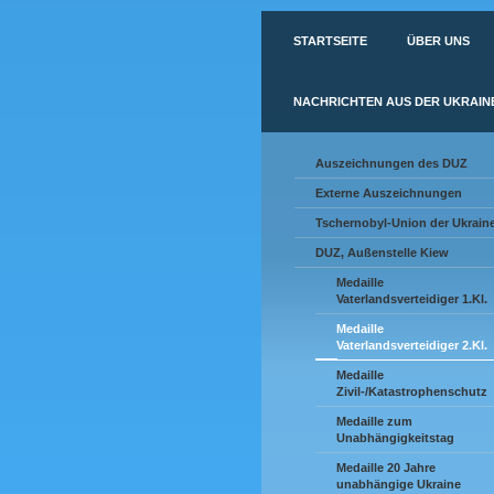
STARTSEITE
ÜBER UNS
NACHRICHTEN AUS DER UKRAIN
Auszeichnungen des DUZ
Externe Auszeichnungen
Tschernobyl-Union der Ukrain
DUZ, Außenstelle Kiew
Medaille
Vaterlandsverteidiger 1.Kl.
Medaille
Vaterlandsverteidiger 2.Kl.
Medaille
Zivil-/Katastrophenschutz
Medaille zum
Unabhängigkeitstag
Medaille 20 Jahre
unabhängige Ukraine