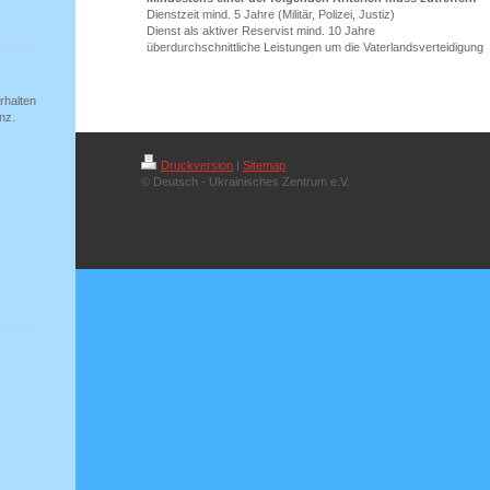
Dienstzeit mind. 5 Jahre (Militär, Polizei, Justiz)
Dienst als aktiver Reservist mind. 10 Jahre
überdurchschnittliche Leistungen um die Vaterlandsverteidigung
rhalten
nz.
Druckversion
|
Sitemap
© Deutsch - Ukrainisches Zentrum e.V.