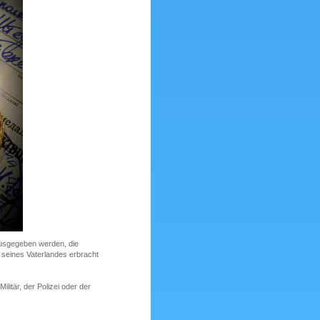
ausgegeben werden, die
g seines Vaterlandes erbracht
itär, der Polizei oder der