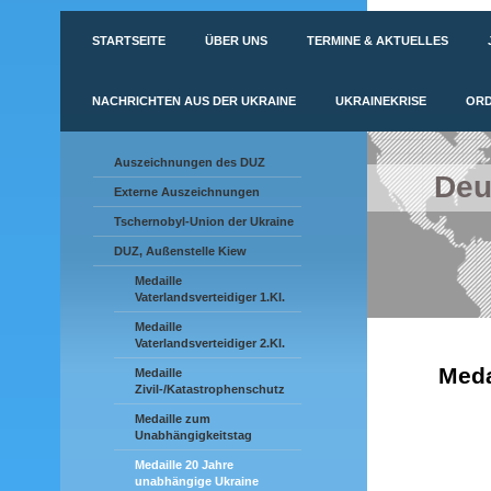
STARTSEITE
ÜBER UNS
TERMINE & AKTUELLES
NACHRICHTEN AUS DER UKRAINE
UKRAINEKRISE
ORD
Auszeichnungen des DUZ
Deu
Externe Auszeichnungen
Tschernobyl-Union der Ukraine
DUZ, Außenstelle Kiew
Medaille
Vaterlandsverteidiger 1.Kl.
Medaille
Vaterlandsverteidiger 2.Kl.
Meda
Medaille
Zivil-/Katastrophenschutz
Medaille zum
Unabhängigkeitstag
Medaille 20 Jahre
unabhängige Ukraine