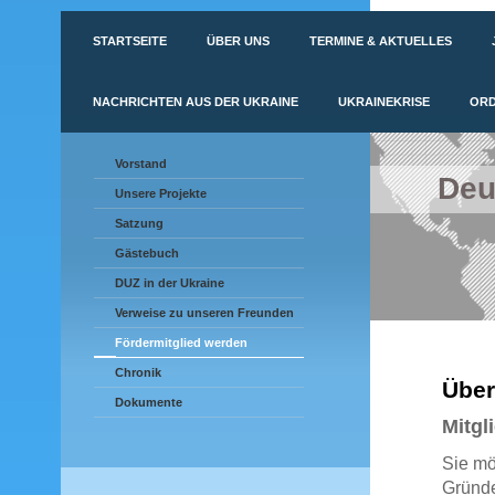
STARTSEITE
ÜBER UNS
TERMINE & AKTUELLES
NACHRICHTEN AUS DER UKRAINE
UKRAINEKRISE
ORD
Vorstand
Deu
Unsere Projekte
Satzung
Gästebuch
DUZ in der Ukraine
Verweise zu unseren Freunden
Fördermitglied werden
Chronik
Über
Dokumente
Mitgl
Sie mö
Gründe